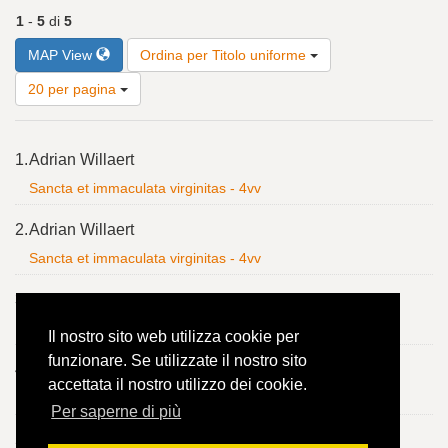
1
-
5
di
5
Risultati
MAP View
Ordina per Titolo uniforme
per
pagina
20 per pagina
Risultati
1.
Adrian Willaert
della
ricerca
Sancta et immaculata virginitas - 4vv
2.
Adrian Willaert
Sancta et immaculata virginitas - 4vv
3.
Adrian Willaert
Sancta et immaculata virginitas - 4vv
Il nostro sito web utilizza cookie per
funzionare. Se utilizzate il nostro sito
4.
Adrian Willaert
accettata il nostro utilizzo dei cookie.
Sancta et immaculata virginitas - 4vv
Per saperne di più
5.
Adrian Willaert