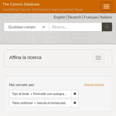
The Canons Database
Toggl
Classifying Canonic Techniques in Early European Music
English
Deutsch
Français
Italiano
cerca
Cerca in
Avvia l
per
Répertoire
Affina la ricerca
Toggle fac
International
des
Sources
Ricerca
Musicales
Hai cercato per:
Nuova ricerca
Cancella il filtro Tipo di fo
Tipo di fonte
Print with non-autograph annotations
Cancella il filtro Titolo unif
Titolo uniforme
Sancta et immaculata virginitas - 4vv