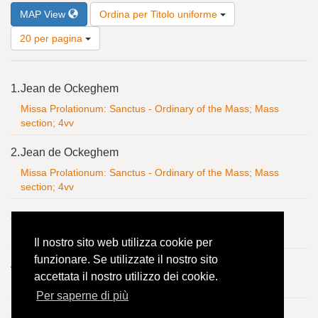
Risultati
MAP View
Ordina per Titolo uniforme
per
pagina
20 per pagina
Risultati
1.
Jean de Ockeghem
della
ricerca
Missa Prolationum: Sanctus - Ordinary of the Mass; Mass
section; 4vv
2.
Jean de Ockeghem
Missa Prolationum: Sanctus - Ordinary of the Mass; Mass
section; 4vv
3.
Adrian Willaert
Petit camusette à la mort m'aves mis - 4vv
Il nostro sito web utilizza cookie per
funzionare. Se utilizzate il nostro sito
4.
Adrian Willaert
accettata il nostro utilizzo dei cookie.
Petit camusette à la mort m'aves mis - 4vv
Per saperne di più
5.
Adrian Willaert