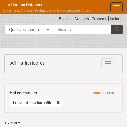
The Canons Database
Toggl
Classifying Canonic Techniques in Early European Music
English
Deutsch
Français
Italiano
cerca
Cerca in
Avvia l
per
Répertoire
Affina la ricerca
Toggle fac
International
des
Sources
Ricerca
Musicales
Hai cercato per:
Nuova ricerca
Cancella il filtro Interval of imitation: 6th
Interval of imitation
6th
1
-
5
di
5