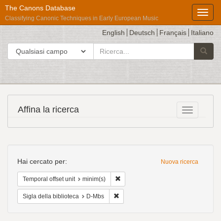
The Canons Database
Toggl
Classifying Canonic Techniques in Early European Music
English
Deutsch
Français
Italiano
cerca
Cerca in
Avvia l
per
Répertoire
Affina la ricerca
Toggle fac
International
des
Sources
Ricerca
Musicales
Hai cercato per:
Nuova ricerca
Cancella il filtro Temporal offset unit:
Temporal offset unit
minim(s)
Cancella il filtro Sigla della bibliotec
Sigla della biblioteca
D-Mbs