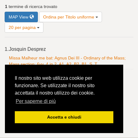
1
termine di ricerca trovato
Risultati
MAP View
Ordina per Titolo uniforme
per
pagina
20 per pagina
Risultati
1.
Josquin Desprez
della
ricerca
Missa Malheur me bat: Agnus Dei III - Ordinary of the Mass;
Mass section; 6vv, 4 in 2, A1, A2, B2, B1, S, T
Il nostro sito web utilizza cookie per
funzionare. Se utilizzate il nostro sito
accettata il nostro utilizzo dei cookie.
Per saperne di più
Accetta e chiudi