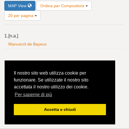
Risultati
MAP View
Ordina per Compositore
per
pagina
20 per pagina
Risultati
1.
[n.a.]
della
ricerca
Manuscrit de Bayeux
Il nostro sito web utilizza cookie per
funzionare. Se utilizzate il nostro sito
accettata il nostro utilizzo dei cookie.
Per saperne di più
Accetta e chiudi