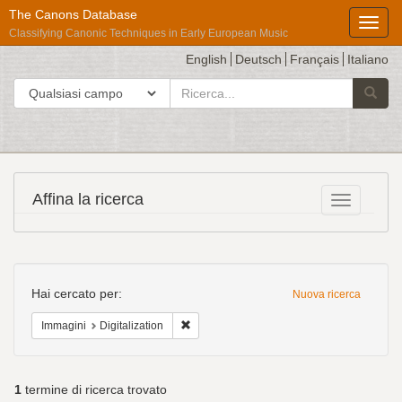
The Canons Database
Toggl
Classifying Canonic Techniques in Early European Music
English
Deutsch
Français
Italiano
cerca
Cerca in
Avvia l
per
Répertoire
Affina la ricerca
Toggle fac
International
des
Sources
Ricerca
Musicales
Hai cercato per:
Nuova ricerca
Cancella il filtro Immagini: Digitalization
Immagini
Digitalization
1
termine di ricerca trovato