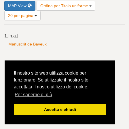
Risultati
MAP View
Ordina per Titolo uniforme
per
pagina
20 per pagina
Risultati
1.
[n.a.]
della
ricerca
Manuscrit de Bayeux
Il nostro sito web utilizza cookie per
funzionare. Se utilizzate il nostro sito
accettata il nostro utilizzo dei cookie.
Per saperne di più
Accetta e chiudi