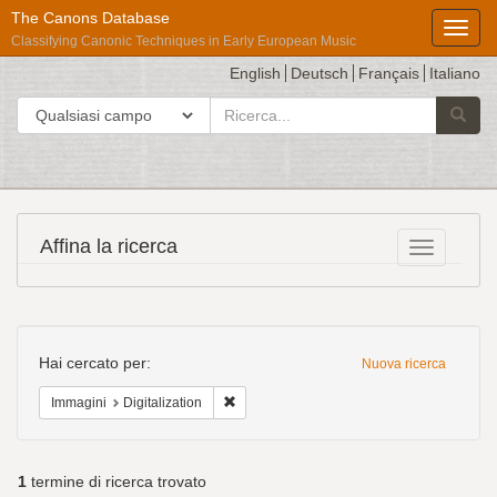
The Canons Database
Toggl
Classifying Canonic Techniques in Early European Music
English
Deutsch
Français
Italiano
cerca
Cerca in
Avvia l
per
Répertoire
Affina la ricerca
Toggle fac
International
des
Sources
Ricerca
Musicales
Hai cercato per:
Nuova ricerca
Cancella il filtro Immagini: Digitalization
Immagini
Digitalization
1
termine di ricerca trovato